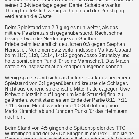
 Thomas
seiner 0:3-Niederlage gegen Daniel Schaible war für
Thong Luu letztlich wenig zu holen und der Punkt ging
verdient an die Gäste.
Beim Spielstand von 2:3 ging es nun weiter, als das
mittlere Paarkreuz sich gegenüberstand. Recht schnell
besiegelt war die Niederlage von Günther
Priebe beim letztendlich deutlichen 0:3 gegen Stephan
Hengstler. Nur einen Satz verlor indessen Markus Cabarth
beim 11:7, 11:8, 12:14, 14:12 gegen Jesse Strunskyy und
holte somit einen Punkt für seine Mannschaft. Das Match
hätte also insgesamt auch knapper ausgehen können.
 Thomas
Wenig später stand sich das hintere Paarkreuz bei einem
Spielstand von 3:4 gegenüber und kreuzte die Schläger.
t Thomas
Nicht ausreichend spielerische Mittel hatte dagegen Uwe
Rehwald letztlich auf Lager, um Mark Strunskij final zu
t Thomas
gefährden, somit stand es am Ende der Partie 8:11, 7:11,
7:11. Simon Mundt wehrte eine 1:0 Satzführung von
homas (II)
Mario Kimmich ab und fuhr den Punkt für das Heimteam
noch ein.
Thomas (I)
Beim Stand von 4:5 gingen die Spitzenspieler des TTC
Wurmlingen und der SG Deißlingen in die Box. Eine kleine
)