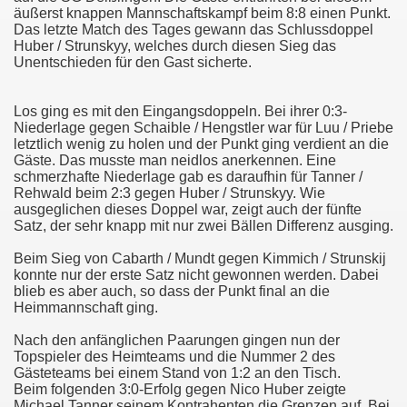
äußerst knappen Mannschaftskampf beim 8:8 einen Punkt.
Das letzte Match des Tages gewann das Schlussdoppel
Huber / Strunskyy, welches durch diesen Sieg das
Unentschieden für den Gast sicherte.
Los ging es mit den Eingangsdoppeln. Bei ihrer 0:3-
Niederlage gegen Schaible / Hengstler war für Luu / Priebe
letztlich wenig zu holen und der Punkt ging verdient an die
Gäste. Das musste man neidlos anerkennen. Eine
schmerzhafte Niederlage gab es daraufhin für Tanner /
Rehwald beim 2:3 gegen Huber / Strunskyy. Wie
ausgeglichen dieses Doppel war, zeigt auch der fünfte
Satz, der sehr knapp mit nur zwei Bällen Differenz ausging.
Beim Sieg von Cabarth / Mundt gegen Kimmich / Strunskij
konnte nur der erste Satz nicht gewonnen werden. Dabei
blieb es aber auch, so dass der Punkt final an die
Heimmannschaft ging.
Nach den anfänglichen Paarungen gingen nun der
Topspieler des Heimteams und die Nummer 2 des
Gästeteams bei einem Stand von 1:2 an den Tisch.
 Thomas
Beim folgenden 3:0-Erfolg gegen Nico Huber zeigte
Michael Tanner seinem Kontrahenten die Grenzen auf. Bei