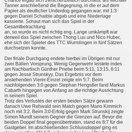
Chance ergab sich zwischenzeitlich durchaus, als Michael
Tanner anschließend die Begegnung, in die er auf dem
)
Papier als deutlicher Underdog gegangen war, mit 1:3
gegen Daniel Schaible abgab und eine Niederlage
kassierte. Schaut man sich das Spiel in der
)
Gesamtbetrachtung
an, so wurde es nicht richtig eng. Lange umkämpft war
)
derweil das Spiel zwischen Thong Luu und Nico Huber,
ehe sich der Spieler des TTC Wurmlingen in fünf Sätzen
)
durchsetzen konnte.
Der finale Durchgang endete hierbei im Übrigen mit nur
)
zwei Bällen Vorsprung. Wenig Gegenwehr leistete indes
am Nachbartisch Günther Priebe beim 5:11, 13:15, 6:11
)
gegen Jesse Strunskyy. Das Ergebnis vor dem
anstehenden Vierer-Einzel zeigte ein 5:7. Beim
)
nachfolgenden 3:0 gegen Stephan Hengstler fand Markus
Cabarth hingegen von Anfang an die richtige Ausrichtung
in seinem Spiel.
)
Trotz des Verlustes der ersten beiden Sätze gewann
danach Uwe Rehwald sein Match gegen Mario Kimmich
)
noch mit 3:2. Beim 3:0-Erfolg gegen Mark Strunskij zeigte
Simon Mundt seinem Gegner die Grenzen auf. Bevor die
beiden Doppel final gegenübertraten, stand es 8:7 für die
)
Gastgeber. Im abschließenden Schlussdoppel ging es